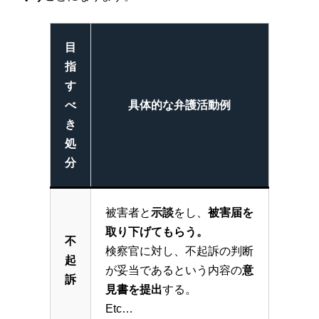
目
指
す
べ
具体的な弁護活動例
き
処
分
被害者と
示談
をし、
被害届を
取り下げてもらう。
不
検察官に対し、不起訴の判断
起
が妥当であるという内容の
意
訴
見書を提出
する。
Etc…