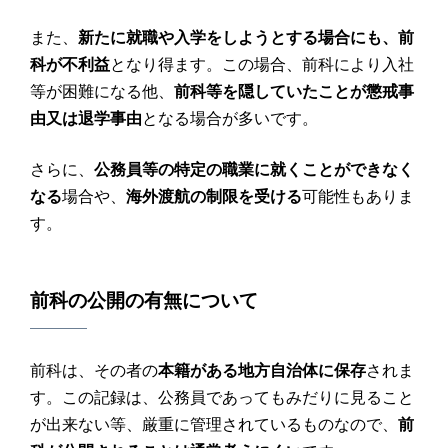
また、
新たに就職や入学をしようとする場合にも、前
科が不利益
となり得ます。この場合、前科により入社
等が困難になる他、
前科等を隠していたことが懲戒事
由又は退学事由
となる場合が多いです。
さらに、
公務員等の特定の職業に就くことができなく
なる
場合や、
海外渡航の制限を受ける
可能性もありま
す。
前科の公開の有無について
前科は、その者の
本籍がある地方自治体に保存
されま
す。この記録は、公務員であってもみだりに見ること
が出来ない等、厳重に管理されているものなので、
前