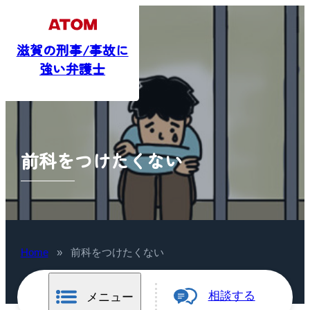
滋賀の刑事/事故に
強い弁護士
前科をつけたくない
Home
»
前科をつけたくない
相談する
メニュー