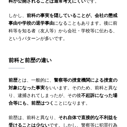
科が公開されることは通常考えにくい
です。
しかし、
前科の事実を隠していることが、会社の懲戒
事由や学校の退学事由
になることもあります。後に前
科等を知る者（友人等）から会社・学校等に伝わる、
というパターンが多いです。
前科と前歴の違い
前歴
とは、一般的に、
警察等の捜査機関による捜査の
対象になった事実
をいいます。そのため、前科と異な
り、逮捕されてしまったが、その後
不起訴になった場
合等にも、前歴はつく
ことになります。
前歴は、前科と異なり、
それ自体で直接的な不利益を
受けることは少ない
です。しかし、警察等に犯罪行為