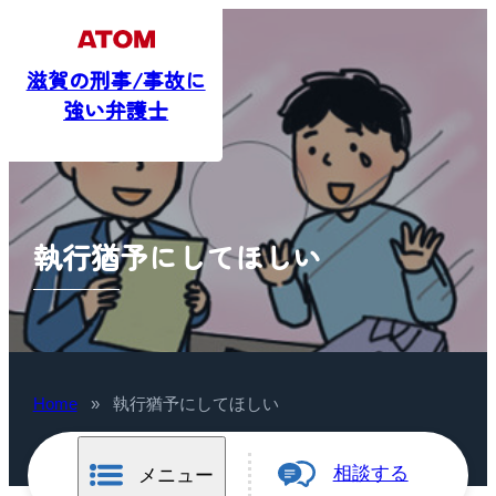
滋賀の刑事/事故に
強い弁護士
執行猶予にしてほしい
Home
»
執行猶予にしてほしい
相談する
メニュー