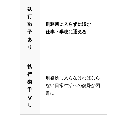
執
行
猶
刑務所に入らずに済む
予
仕事・学校に通える
あ
り
執
行
刑務所に入らなければなら
猶
ない日常生活への復帰が困
予
難に
な
し