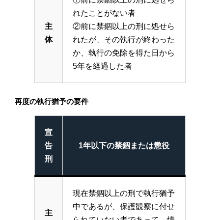
れたことがない者
主
②前に禁錮以上の刑に処せら
体
れたが、その執行が終わった
か、執行の免除を得た日から
5年を経過した者
再度の執行猶予の要件
宣
告
1年以下の禁錮または懲役
刑
現在禁錮以上の刑で執行猶予
中であるが、保護観察に付せ
主
られていない者であって、情