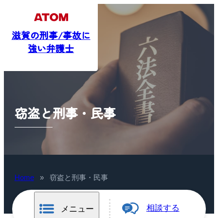
滋賀の刑事/事故に
強い弁護士
窃盗と刑事・民事
Home
»
窃盗と刑事・民事
相談する
メニュー