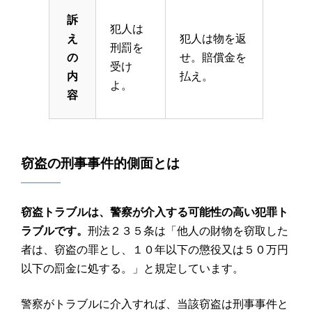
訴
犯人は
え
犯人は物を返
刑罰を
の
せ。賠償金を
受け
内
払え。
よ。
容
窃盗の刑事事件的側面とは
窃盗トラブルは、警察が介入する可能性の高い犯罪ト
ラブルです。
刑法２３５条は「他人の財物を窃取した
者は、窃盗の罪とし、１０年以下の懲役又は５０万円
以下の罰金に処する。」と規定しています。
警察がトラブルに介入すれば、当該窃盗は刑事事件と