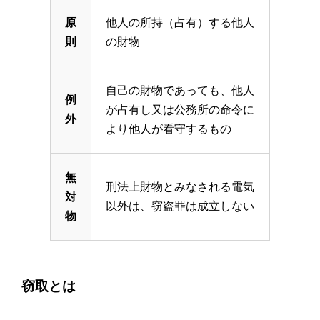
原
他人の所持（占有）する他人
則
の財物
自己の財物であっても、他人
例
が占有し又は公務所の命令に
外
より他人が看守するもの
無
刑法上財物とみなされる電気
対
以外は、窃盗罪は成立しない
物
窃取とは