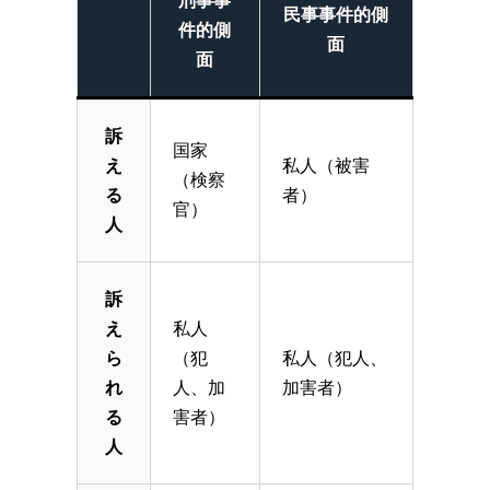
刑事事
民事事件的側
件的側
面
面
訴
国家
え
私人（被害
（検察
る
者）
官）
人
訴
え
私人
ら
（犯
私人（犯人、
れ
人、加
加害者）
る
害者）
人