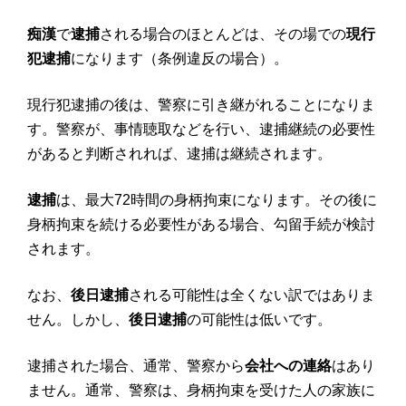
痴漢
で
逮捕
される場合のほとんどは、その場での
現行
犯逮捕
になります（条例違反の場合）。
現行犯逮捕の後は、警察に引き継がれることになりま
す。警察が、事情聴取などを行い、逮捕継続の必要性
があると判断されれば、逮捕は継続されます。
逮捕
は、最大72時間の身柄拘束になります。その後に
身柄拘束を続ける必要性がある場合、勾留手続が検討
されます。
なお、
後日逮捕
される可能性は全くない訳ではありま
せん。しかし、
後日逮捕
の可能性は低いです。
逮捕された場合、通常、警察から
会社への連絡
はあり
ません。通常、警察は、身柄拘束を受けた人の家族に