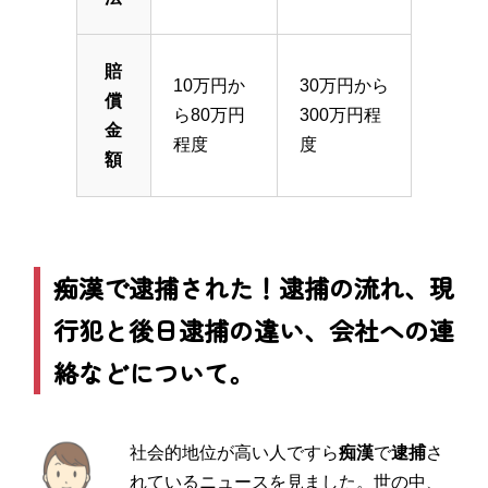
賠
10万円か
30万円から
償
ら80万円
300万円程
金
程度
度
額
痴漢で逮捕された！逮捕の流れ、現
行犯と後日逮捕の違い、会社への連
絡などについて。
社会的地位が高い人ですら
痴漢
で
逮捕
さ
れているニュースを見ました。世の中、