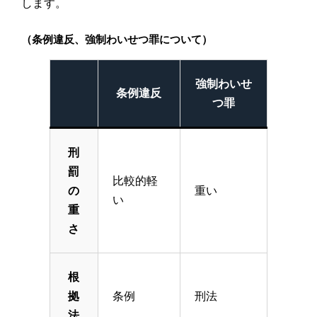
します。
（条例違反、強制わいせつ罪について）
強制わいせ
条例違反
つ罪
刑
罰
比較的軽
の
重い
い
重
さ
根
拠
条例
刑法
法