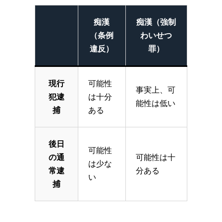
痴漢
痴漢（強制
（条例
わいせつ
違反）
罪）
現行
可能性
事実上、可
犯逮
は十分
能性は低い
捕
ある
後日
可能性
の通
可能性は十
は少な
常逮
分ある
い
捕