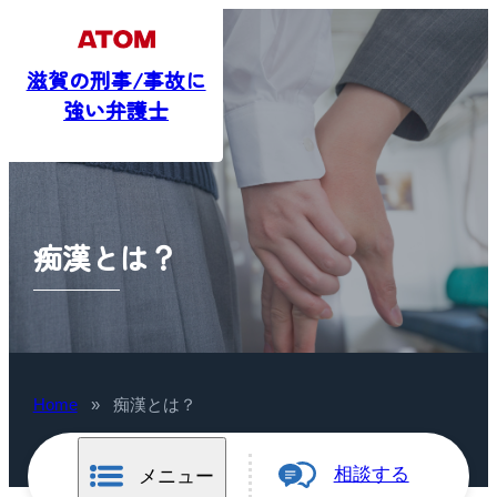
滋賀の刑事/事故に
強い弁護士
痴漢とは？
Home
»
痴漢とは？
相談する
メニュー