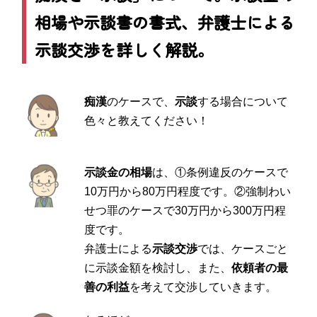
相場や示談書の書式、弁護士による
示談交渉を詳しく解説。
痴漢
のケースで、
示談
する場合について
色々と教えてください！
示談金の相場
は、①条例違反のケースで
10万円から80万円程度です。②強制わい
せつ罪のケースで30万円から300万円程
度です。
弁護士による
示談交渉
では、ケースごと
に示談金額を検討し、また、
依頼者の最
善の利益
を考えて交渉していきます。