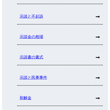
示談と不起訴
示談金の相場
示談書の書式
示談と民事事件
和解金