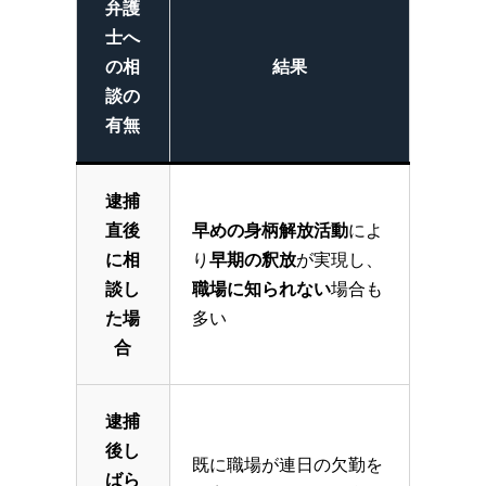
弁護
士へ
の相
結果
談の
有無
逮捕
直後
早めの身柄解放活動
によ
に相
り
早期の釈放
が実現し、
談
し
職場に知られない
場合も
た場
多い
合
逮捕
後し
既に職場が連日の欠勤を
ばら