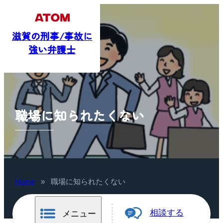
滋賀の刑事/事故に
強い弁護士
職場に知られたくない
Home
»
職場に知られたくない
相談する
メニュー