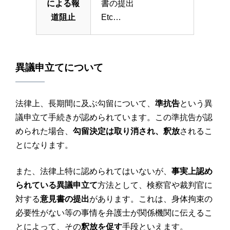
による報
書の提出
道阻止
Etc…
異議申立てについて
法律上、長期間に及ぶ勾留について、
準抗告
という異
議申立て手続きが認められています。この準抗告が認
められた場合、
勾留決定は取り消され、釈放
されるこ
とになります。
また、法律上特に認められてはいないが、
事実上認め
られている異議申立て
方法として、検察官や裁判官に
対する
意見書の提出
があります。これは、身体拘束の
必要性がない等の事情を弁護士が関係機関に伝えるこ
とによって、その
釈放を促す
手段といえます。