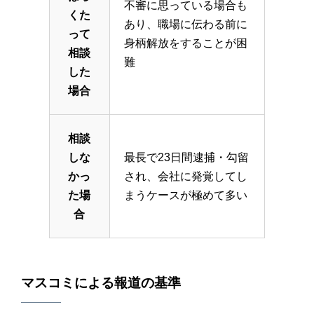
不審に思っている場合も
くた
あり、職場に伝わる前に
って
身柄解放をすることが困
相談
難
した
場合
相談
しな
最長で23日間逮捕・勾留
かっ
され、会社に発覚してし
た場
まうケースが極めて多い
合
マスコミによる報道の基準