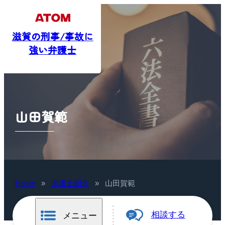
滋賀の刑事/事故に
強い弁護士
山田賀範
Home
»
弁護士紹介
»
山田賀範
相談する
メニュー