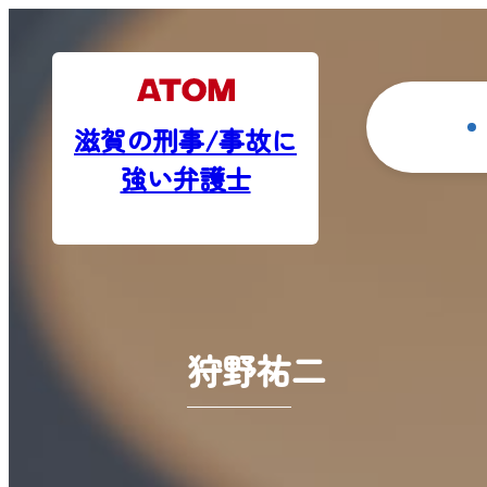
滋賀の刑事/事故に
強い弁護士
狩野祐二