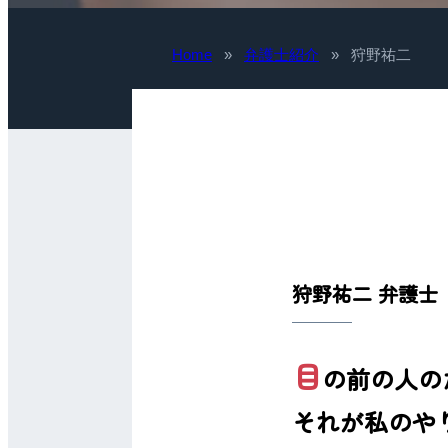
Home
»
弁護士紹介
»
狩野祐二
狩野祐二 弁護士
目
の前の人の
それが私のや