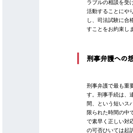
ラブルの相談を受
活動することにや
し、司法試験に合
すことをお約束し
刑事弁護への
刑事弁護で最も重
す。刑事手続は、逮
間、という短いス
限られた時間の中
で素早く正しい対
の可否ひいては起