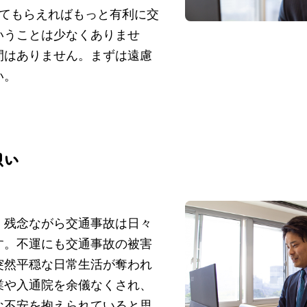
来てもらえればもっと有利に交
いうことは少なくありませ
間はありません。まずは遠慮
い。
想い
、残念ながら交通事故は日々
す。不運にも交通事故の被害
突然平穏な日常生活が奪われ
業や入通院を余儀なくされ、
な不安を抱えられていると思